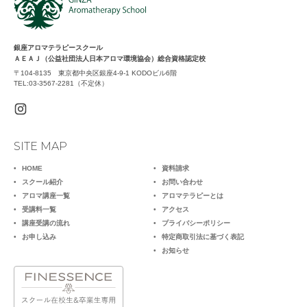
銀座アロマテラピースクール
ＡＥＡＪ（公益社団法人日本アロマ環境協会）総合資格認定校
〒104-8135 東京都中央区銀座4-9-1 KODOビル6階
TEL:03-3567-2281（不定休）
SITE MAP
HOME
資料請求
スクール紹介
お問い合わせ
アロマ講座一覧
アロマテラピーとは
受講料一覧
アクセス
講座受講の流れ
プライバシーポリシー
お申し込み
特定商取引法に基づく表記
お知らせ