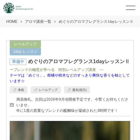
HOME
アロマ講座一覧
めぐりのアロマフレグランス1dayレッスンⅡ
レベルアップ
1day レッスン
めぐりのアロマフレグランス1dayレッスンⅡ
準備中
ーブレンドの極意が学べる 特別レベルアップ講座 ―
テーマは「めぐり」。柑橘や樹木などのすっきり爽快な香りを軸として
います☆
来校
レベルアップ
週末(祝日)
満員御礼。次回は2026年9月頃開催予定です。今暫くお待ちくださ
いませ。
年に1度の貴重なブレンドの醍醐味が凝縮された3時間です！