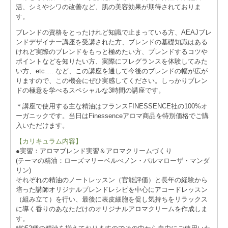
活、シミやシワの改善など、肌の美容効果が期待されておりま
す。
ブレンドの資格をとったけれど知識で止まっている方、AEAJブレ
ンドデザイナー講座を受講された方、ブレンドの基礎知識はある
けれど実際のブレンドをもっと極めたい方、ブレンドするコツや
ポイントなどを知りたい方、実際にフレグランスを体験してみた
い方、etc…. など、この講座を通して今後のブレンドの幅が広が
りますので、この機会にぜひ実感してください。しっかりブレン
ドの極意を学べるスペシャルな3時間の講座です。
＊講座で使用する主な精油はフランスFINESSENCE社の100%オ
ーガニックです。当日はFinessenceアロマ商品を特別価格でご購
入いただけます。
【カリキュラム内容】
●実習：アロマブレンド実習＆アロマクリームづくり
(テーマの精油：ローズマリーベルべノン・パルマローザ・マンダ
リン)
それぞれの精油のノートレッスン（官能評価）と長年の経験から
培った講師オリジナルブレンドレシピを中心にアコードレッスン
（組み立て）を行い、最後に表皮細胞を促し気持ちをリラックス
に導く香りのあなただけのオリジナルアロマクリームを作成しま
す。