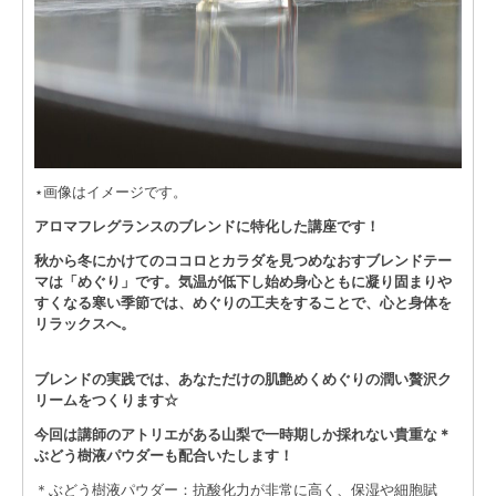
⋆画像はイメージです。
アロマフレグランスのブレンドに特化した講座です！
秋から冬にかけてのココロとカラダを見つめなおすブレンドテー
マは「めぐり」です。気温が低下し始め身心ともに凝り固まりや
すくなる寒い季節では、めぐりの工夫をすることで、心と身体を
リラックスへ。
ブレンドの実践では、あなただけの肌艶めくめぐりの潤い贅沢ク
リームをつくります☆
今回は講師のアトリエがある山梨で一時期しか採れない貴重な＊
ぶどう樹液パウダーも配合いたします！
＊ぶどう樹液パウダー：抗酸化力が非常に高く、保湿や細胞賦