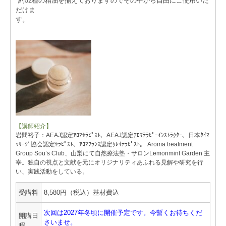
*約52種の精油を揃えておりますのでその中から自由にご使用いた
だけま
す。
【講師紹介】
岩間裕子：AEAJ認定ｱﾛﾏｾﾗﾋﾟｽﾄ、AEAJ認定ｱﾛﾏﾃﾗﾋﾟｰｲﾝｽﾄﾗｸﾀｰ、日本ﾀｲﾏ
ｯｻｰｼﾞ協会認定ｾﾗﾋﾟｽﾄ、ｱﾛﾏﾌﾗﾝｽ認定ｸﾚｲﾃﾗﾋﾟｽﾄ。 Aroma treatment
Group Sou’s Club、山梨にて自然療法塾・サロンLemonmint Garden 主
宰。独自の視点と文献を元にオリジナリティあふれる見解や研究を行
い、実践活動をしている。
受講料
8,580円（税込）基材費込
次回は2027年冬頃に開催予定です。今暫くお待ちくだ
開講日
さいませ。
程