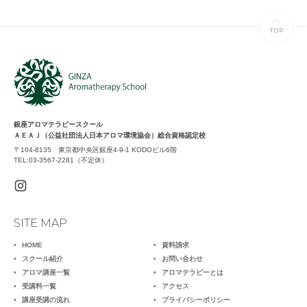
銀座アロマテラピースクール
ＡＥＡＪ（公益社団法人日本アロマ環境協会）総合資格認定校
〒104-8135 東京都中央区銀座4-9-1 KODOビル6階
TEL:03-3567-2281（不定休）
SITE MAP
HOME
資料請求
スクール紹介
お問い合わせ
アロマ講座一覧
アロマテラピーとは
受講料一覧
アクセス
講座受講の流れ
プライバシーポリシー