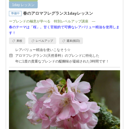
1day レッスン
春のアロマフレグランス1dayレッスン
準備中
ーブレンドの極意が学べる 特別レベルアップ講座 ―
春のテーマは「桜」。甘く官能的で可憐なレアバリュー精油を使用しま
す！
来校
レベルアップ
週末(祝日)
レアバリュー精油を使いこなそう☆
アロマフレグランス(天然香料）のブレンドに特化した
年に1度の貴重なブレンドの醍醐味が凝縮された3時間です！