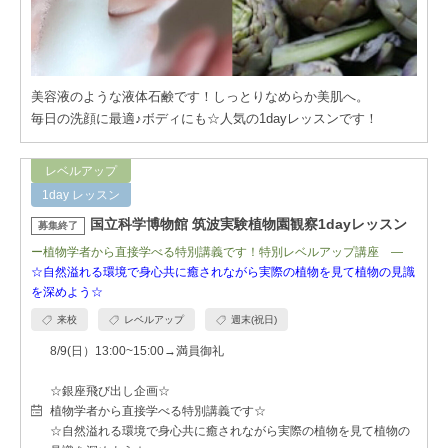
美容液のような液体石鹸です！しっとりなめらか美肌へ。
毎日の洗顔に最適♪ボディにも☆人気の1dayレッスンです！
レベルアップ
1day レッスン
国立科学博物館 筑波実験植物園観察1dayレッスン
募集終了
ー植物学者から直接学べる特別講義です！特別レベルアップ講座 ―
☆自然溢れる環境で身心共に癒されながら実際の植物を見て植物の見識
を深めよう☆
来校
レベルアップ
週末(祝日)
8/9(日）13:00~15:00→満員御礼
☆銀座飛び出し企画☆
植物学者から直接学べる特別講義です☆
☆自然溢れる環境で身心共に癒されながら実際の植物を見て植物の