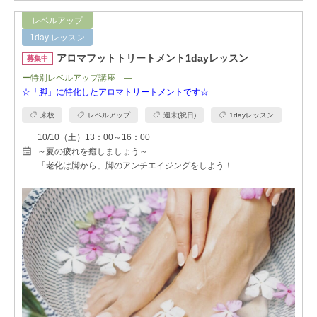
レベルアップ
1day レッスン
アロマフットトリートメント1dayレッスン
募集中
ー特別レベルアップ講座 ―
☆「
脚」に特化したアロマトリートメントです
☆
来校
レベルアップ
週末(祝日)
1dayレッスン
10/10（土）13：00～16：00
～夏の疲れを癒しましょう～
「老化は脚から」脚のアンチエイジングをしよう！