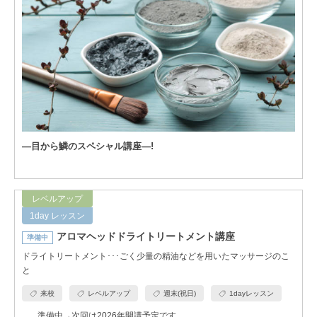
―目から鱗のスペシャル講座―!
レベルアップ
1day レッスン
アロマヘッドドライトリートメント講座
準備中
ドライトリートメント･･･ごく少量の精油などを用いたマッサージのこ
と
来校
レベルアップ
週末(祝日)
1dayレッスン
準備中→次回は2026年開講予定です。