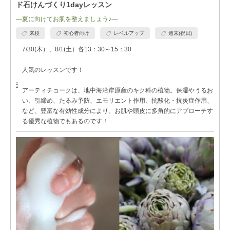
ド石けんづくり1dayレッスン
―夏に向けてお肌を整えましょう♪―
来校
初心者向け
レベルアップ
週末(祝日)
7/30(木）、8/1(土）各13：30～15：30
人気のレッスンです！
アーティチョークは、地中海沿岸原産のキク科の植物。保湿やうるお
い、引締め、たるみ予防、エモリエント作用、抗酸化・抗炎症作用、
など、豊富な有効性成分により、お肌や頭皮に多角的にアプローチす
る優秀な植物でもあるのです！