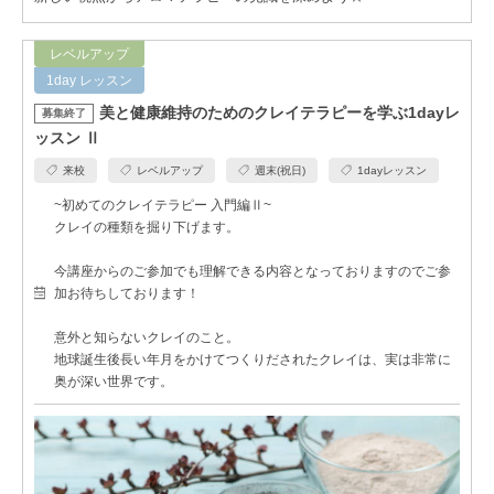
レベルアップ
1day レッスン
美と健康維持のためのクレイテラピーを学ぶ1dayレ
募集終了
ッスン Ⅱ
来校
レベルアップ
週末(祝日)
1dayレッスン
~初めてのクレイテラピー 入門編Ⅱ~
クレイの種類を掘り下げます。
今講座からのご参加でも理解できる内容となっておりますのでご参
加お待ちしております！
意外と知らないクレイのこと。
地球誕生後長い年月をかけてつくりだされたクレイは、実は非常に
奥が深い世界です。