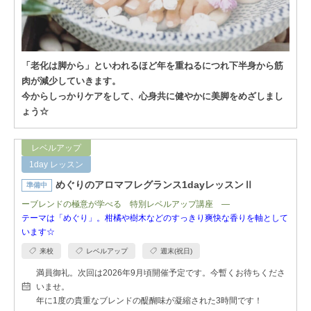
「老化は脚から」といわれるほど年を重ねるにつれ下半身から筋
肉が減少していきます。
今からしっかりケアをして、心身共に健やかに美脚をめざしまし
ょう☆
レベルアップ
1day レッスン
めぐりのアロマフレグランス1dayレッスンⅡ
準備中
ーブレンドの極意が学べる 特別レベルアップ講座 ―
テーマは「めぐり」。柑橘や樹木などのすっきり爽快な香りを軸として
います☆
来校
レベルアップ
週末(祝日)
満員御礼。次回は2026年9月頃開催予定です。今暫くお待ちくださ
いませ。
年に1度の貴重なブレンドの醍醐味が凝縮された3時間です！