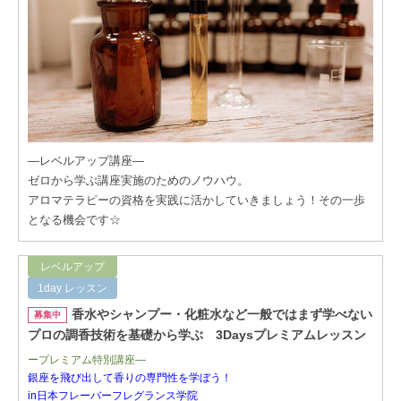
―レベルアップ講座―
ゼロから学ぶ講座実施のためのノウハウ。
アロマテラピーの資格を実践に活かしていきましょう！その一歩
となる機会です☆
レベルアップ
1day レッスン
香水やシャンプー・化粧水など一般ではまず学べない
募集中
プロの調香技術を基礎から学ぶ 3Daysプレミアムレッスン
ープレミアム特別講座―
銀座を飛び出して香りの専門性を学ぼう！
in日本フレーバーフレグランス学院