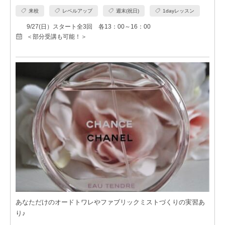
来校
レベルアップ
週末(祝日)
1dayレッスン
9/27(日）スタート全3回 各13：00～16：00
＜部分受講も可能！＞
あなただけのオードトワレやファブリックミストづくりの実習あ
り♪